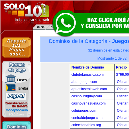
Dominios de la Categoría -
Juegos
32 dominios en esta categ
Mostrando 1 de 32
Nombre de Dominio
Precio
clubdelamusica.com
$799.0
abranjuego.com
Ofertar
apuestasenlaweb.com
Ofertar
casinouruguay.com
Ofertar
casinovenezuela.com
Ofertar
celujuegos.com
Ofertar
centraldejuego.com
Ofertar
coleccionables.org
Ofertar