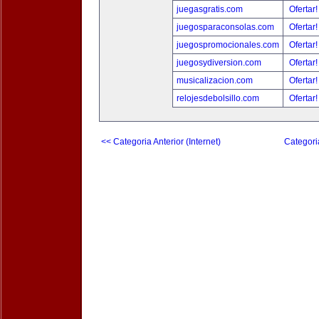
juegasgratis.com
Ofertar
juegosparaconsolas.com
Ofertar
juegospromocionales.com
Ofertar
juegosydiversion.com
Ofertar
musicalizacion.com
Ofertar
relojesdebolsillo.com
Ofertar
<< Categoria Anterior (Internet)
Categori