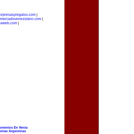
orpresasyregalos.com
|
mercadovenezolano.com
|
laweb.com
|
ominios En Venta
strias Argentinas