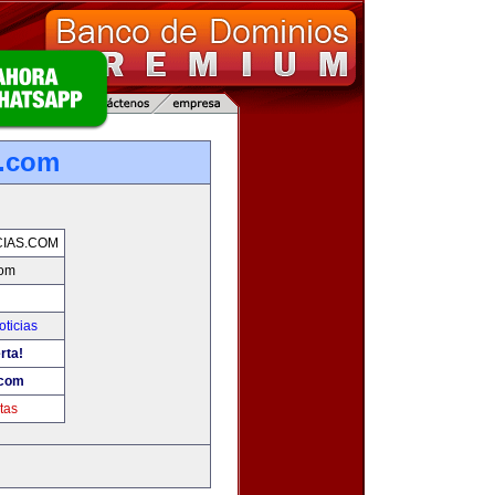
s.com
IAS.COM
com
oticias
rta!
.com
tas