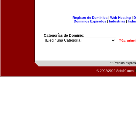
Registro de Dominios
|
Web Hosting
|
D
Dominios Expirados
|
Industrias
|
Indu
Categorías de Dominio:
[Pág. princi
** Precios expre
© 2002/2022 Solo10.com