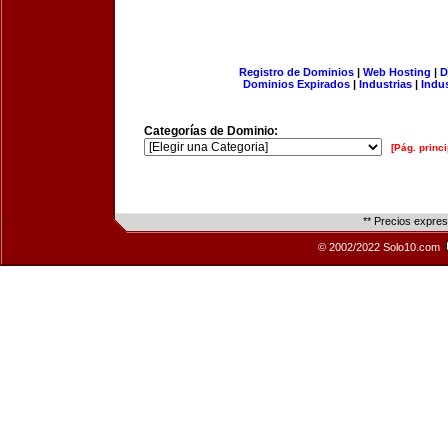
Registro de Dominios
|
Web Hosting
|
D
Dominios Expirados
|
Industrias
|
Indu
Categorías de Dominio:
[Pág. princi
** Precios expre
© 2002/2022 Solo10.com