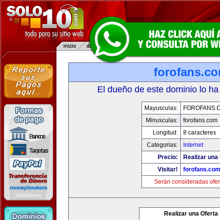
forofans.c
El dueño de este dominio lo ha
Mayusculas:
FOROFANS.
Minusculas:
forofans.com
Longitud:
8 caracteres
Categorias:
Internet
Precio:
Realizar una 
Visitar!
forofans.co
Serán consideradas ofer
Realizar una Oferta