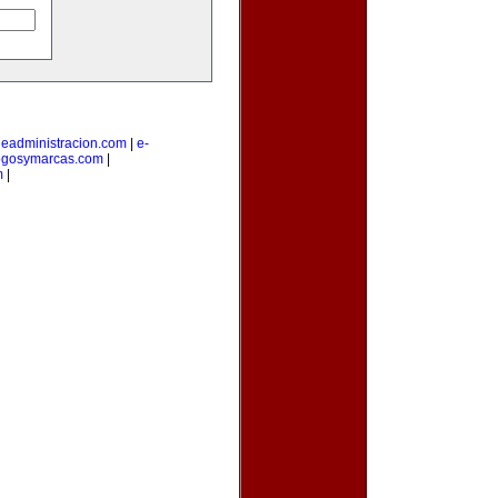
|
eadministracion.com
|
e-
ogosymarcas.com
|
m
|