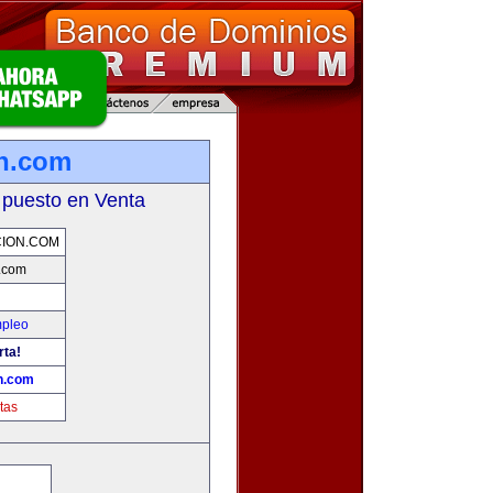
on.com
 puesto en Venta
CION.COM
n.com
mpleo
rta!
n.com
tas