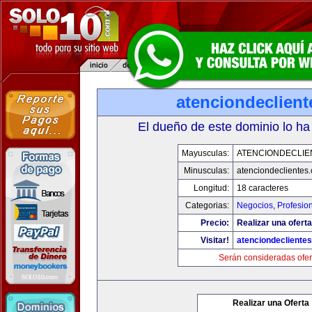
atenciondeclien
El dueño de este dominio lo ha
Mayusculas:
ATENCIONDECLIE
Minusculas:
atenciondeclientes
Longitud:
18 caracteres
Categorias:
Negocios
,
Profesio
Precio:
Realizar una oferta
Visitar!
atenciondecliente
Serán consideradas ofer
Realizar una Oferta