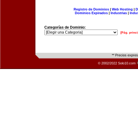
Registro de Dominios
|
Web Hosting
|
D
Dominios Expirados
|
Industrias
|
Indu
Categorías de Dominio:
[Pág. princi
** Precios expre
© 2002/2022 Solo10.com