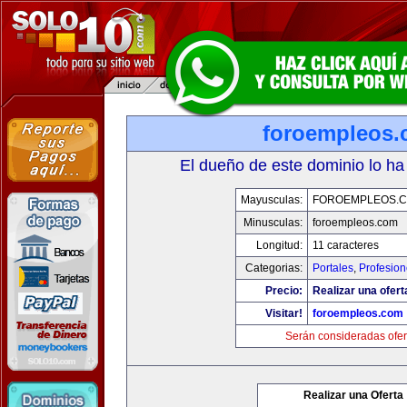
foroempleos
El dueño de este dominio lo ha
Mayusculas:
FOROEMPLEOS.
Minusculas:
foroempleos.com
Longitud:
11 caracteres
Categorias:
Portales
,
Profesio
Precio:
Realizar una ofert
Visitar!
foroempleos.com
Serán consideradas ofer
Realizar una Oferta