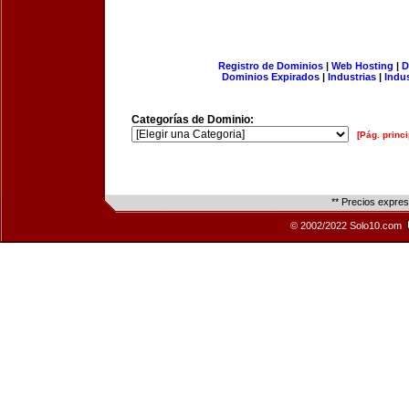
Registro de Dominios
|
Web Hosting
|
D
Dominios Expirados
|
Industrias
|
Indu
Categorías de Dominio:
[Pág. princi
** Precios expre
© 2002/2022 Solo10.com