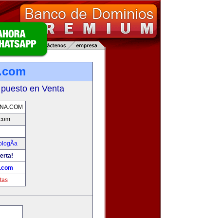
a.com
 puesto en Venta
NA.COM
.com
ologÃ­a
erta!
a.com
tas