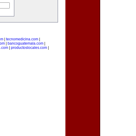
om
|
tecnomedicina.com
|
com
|
bancoguatemala.com
|
s.com
|
productoslocales.com
|