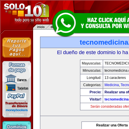
tecnomedicin
El dueño de este dominio lo ha
Mayusculas:
TECNOMEDICI
Minusculas:
tecnomedicina
Longitud:
13 caracteres
Categorias:
Medicina
,
Tecn
Precio:
Realizar una of
Visitar!
tecnomedicin
Serán consideradas ofer
Realizar una Oferta