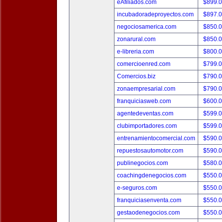
eAfiliados.com
$899.
incubadoradeproyectos.com
$897.
negociosamerica.com
$850.
zonarural.com
$850.
e-libreria.com
$800.
comercioenred.com
$799.
Comercios.biz
$790.
zonaempresarial.com
$790.
franquiciasweb.com
$600.
agentedeventas.com
$599.
clubimportadores.com
$599.
entrenamientocomercial.com
$590.
repuestosautomotor.com
$590.
publinegocios.com
$580.
coachingdenegocios.com
$550.
e-seguros.com
$550.
franquiciasenventa.com
$550.
gestaodenegocios.com
$550.