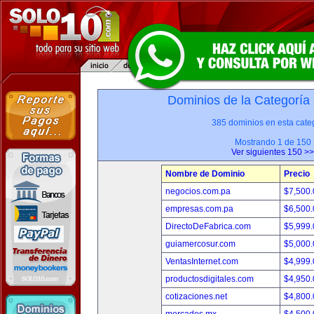
Dominios de la Categoría
385 dominios en esta categ
Mostrando 1 de 150
Ver siguientes 150 >>
Nombre de Dominio
Precio
negocios.com.pa
$7,500
empresas.com.pa
$6,500
DirectoDeFabrica.com
$5,999
guiamercosur.com
$5,000
VentasInternet.com
$4,999
productosdigitales.com
$4,950
cotizaciones.net
$4,800