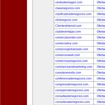
centrodeimagen.com
Oferta
clasenegocios.com
Oferta
clasificadosdenegocios.com
Oferta
clicknegocio.com
Oferta
ClientesInternet.com
Oferta
clubdeventajas.com
Oferta
comercialcenter.com
Oferta
comercialice.com
Oferta
comercioglobalizado.com
Oferta
comerciosweb.com
Oferta
comerciosynegocios.com
Oferta
commerceandmarketing.com
Oferta
comotenerexito.com
Oferta
conferenciadenegocios.com
Oferta
congresodenegocios.com
Oferta
consejerodenegocios.com
Oferta
consultasdenegocios.com
Oferta
consultoradenegocios.com
Oferta