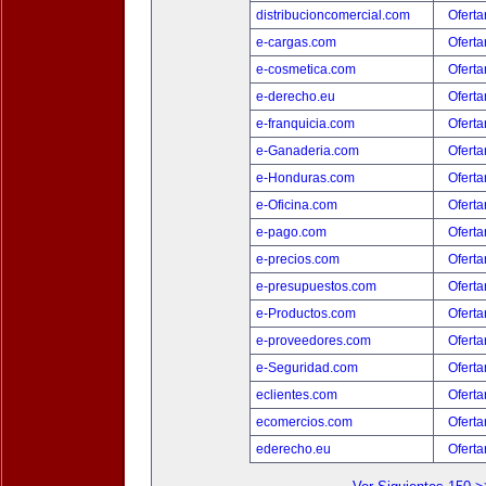
distribucioncomercial.com
Oferta
e-cargas.com
Oferta
e-cosmetica.com
Oferta
e-derecho.eu
Oferta
e-franquicia.com
Oferta
e-Ganaderia.com
Oferta
e-Honduras.com
Oferta
e-Oficina.com
Oferta
e-pago.com
Oferta
e-precios.com
Oferta
e-presupuestos.com
Oferta
e-Productos.com
Oferta
e-proveedores.com
Oferta
e-Seguridad.com
Oferta
eclientes.com
Oferta
ecomercios.com
Oferta
ederecho.eu
Oferta