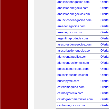
analisisdenegocios.com
Oferta
analistadenegocio.com
Oferta
analistadenegocios.com
Oferta
anunciosdenegocios.com
Oferta
areadenegocios.com
Oferta
areanegocios.com
Oferta
argentinaproducts.com
Oferta
asesoresdenegocios.com
Oferta
asesoriasdenegocios.com
Oferta
atencionalpublico.com
Oferta
atenciondeclientes.com
Oferta
bolsascomerciales.com
Oferta
bolsasindustriales.com
Oferta
buscapyme.com
Oferta
cafedemaquina.com
Oferta
calidadyprecio.com
Oferta
catalogoscomerciales.com
Oferta
centralnegocios.com
Oferta