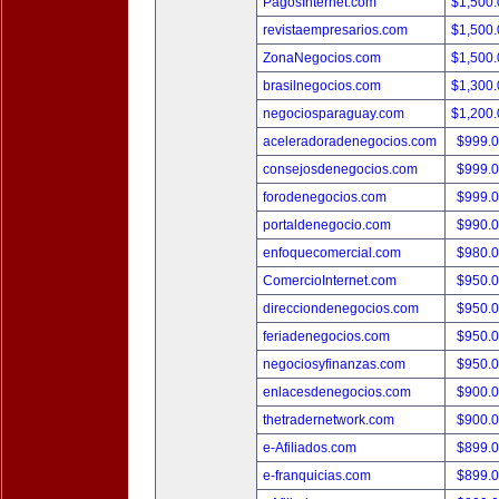
PagosInternet.com
$1,500
revistaempresarios.com
$1,500
ZonaNegocios.com
$1,500
brasilnegocios.com
$1,300
negociosparaguay.com
$1,200
aceleradoradenegocios.com
$999.
consejosdenegocios.com
$999.
forodenegocios.com
$999.
portaldenegocio.com
$990.
enfoquecomercial.com
$980.
ComercioInternet.com
$950.
direcciondenegocios.com
$950.
feriadenegocios.com
$950.
negociosyfinanzas.com
$950.
enlacesdenegocios.com
$900.
thetradernetwork.com
$900.
e-Afiliados.com
$899.
e-franquicias.com
$899.