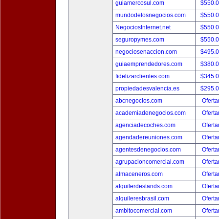
guiamercosul.com
$550.
mundodelosnegocios.com
$550.
NegociosInternet.net
$550.
seguropymes.com
$550.
negociosenaccion.com
$495.
guiaemprendedores.com
$380.
fidelizarclientes.com
$345.
propiedadesvalencia.es
$295.
abcnegocios.com
Oferta
academiadenegocios.com
Oferta
agenciadecoches.com
Oferta
agendadereuniones.com
Oferta
agentesdenegocios.com
Oferta
agrupacioncomercial.com
Oferta
almaceneros.com
Oferta
alquilerdestands.com
Oferta
alquileresbrasil.com
Oferta
ambitocomercial.com
Oferta