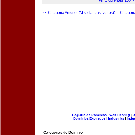
Ver Siguientes 150 >
<< Categoria Anterior (Miscelaneas (varios))
Categori
Registro de Dominios
|
Web Hosting
|
D
Dominios Expirados
|
Industrias
|
Indu
Categorías de Dominio: