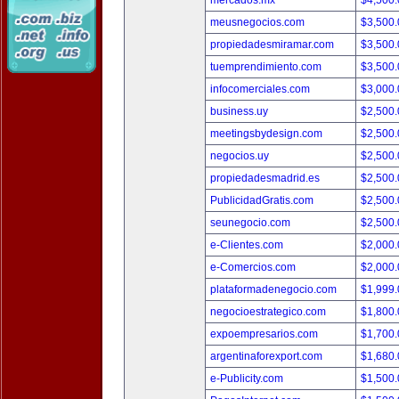
mercados.mx
$4,500
meusnegocios.com
$3,500
propiedadesmiramar.com
$3,500
tuemprendimiento.com
$3,500
infocomerciales.com
$3,000
business.uy
$2,500
meetingsbydesign.com
$2,500
negocios.uy
$2,500
propiedadesmadrid.es
$2,500
PublicidadGratis.com
$2,500
seunegocio.com
$2,500
e-Clientes.com
$2,000
e-Comercios.com
$2,000
plataformadenegocio.com
$1,999
negocioestrategico.com
$1,800
expoempresarios.com
$1,700
argentinaforexport.com
$1,680
e-Publicity.com
$1,500